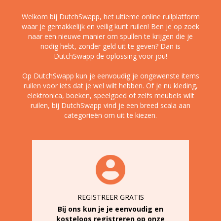
Welkom bij DutchSwapp, het ultieme online ruilplatform
waar je gemakkelijk en veilig kunt ruilen! Ben je op zoek
naar een nieuwe manier om spullen te krijgen die je
nodig hebt, zonder geld uit te geven? Dan is
DutchSwapp de oplossing voor jou!
Op DutchSwapp kun je eenvoudig je ongewenste items
ruilen voor iets dat je wel wilt hebben. Of je nu kleding,
elektronica, boeken, speelgoed of zelfs meubels wilt
ruilen, bij DutchSwapp vind je een breed scala aan
categorieën om uit te kiezen.
REGISTREER GRATIS
Bij ons kun je je eenvoudig en
kosteloos registreren op onze