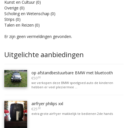
Kunst en Cultuur
(0)
Overige
(0)
Scholing en Wetenschap
(0)
Strips
(0)
Talen en Reizen
(0)
Er zijn geen vermeldingen gevonden.
Uitgelichte aanbiedingen
op afstandbestuurbare BMW met bluetooth
.00
€50
we verkopen deze BMW speelgoed auto de kinderen
hebben er veel pleziermee ...
airfryer philips xxl
.00
€25
extra grote airfryer makkelijk te bedienen 2de hands