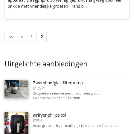
apparaat vraagprijs € 50 weinig gebruikt mag weg voor een
prikkie met vriendelijke groeten Frans bi ...
<<
<
1
2
Uitgelichte aanbiedingen
Zwembad/glas filterpomp
.00
€175
Zo goed als nieuwe pomp voor een groot
zwembadCapaciteit 233 l/min.
airfryer philips xxl
.00
€25
extra grote airfryer makkelijk te bedienen 2de hands