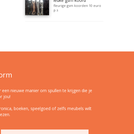
leuke gsm koord
fleurige gsm koorden 10 euro
p.s
form
r een nieuwe manier om spullen te krijgen die je
r jou!
ronica, boeken, speelgoed of zelfs meubels wilt
iezen.