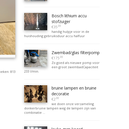
Bosch lithium accu
stofzuiger
.00
€35
handig hulpje voor in de
huishouding gebruiksduur accu halfuur
Zwembad/glas filterpomp
.00
€175
Zo goed als nieuwe pomp voor
een groot zwembadCapaciteit
233 l/min.
oeken: 813
bruine lampen en bruine
decoratie
.00
€2
we doen onze verzameling
donkerbruine lampen weg de lampen zijn van
combinatie ...