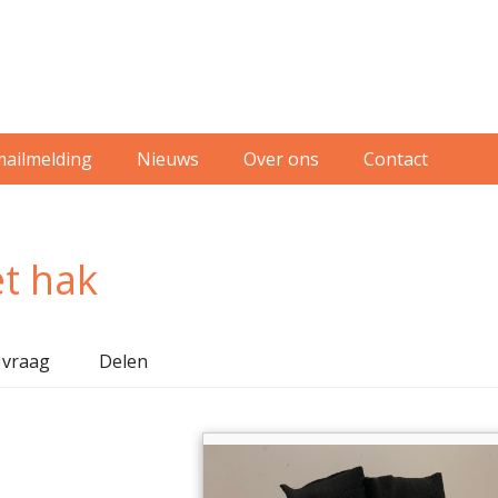
mailmelding
Nieuws
Over ons
Contact
t hak
 vraag
Delen