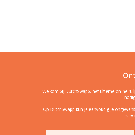
Ont
Welkom bij DutchSwapp, het ultieme online ruilp
nodig
Op DutchSwapp kun je eenvoudig je ongewenste i
ruile